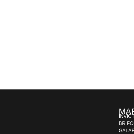
MA
INVIC
BR F
GALA